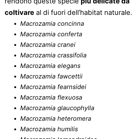
rendono queste specie
più delicate da
coltivare
al di fuori dell’habitat naturale.
Macrozamia concinna
Macrozamia conferta
Macrozamia cranei
Macrozamia crassifolia
Macrozamia elegans
Macrozamia fawcettii
Macrozamia fearnsidei
Macrozamia flexuosa
Macrozamia glaucophylla
Macrozamia heteromera
Macrozamia humilis