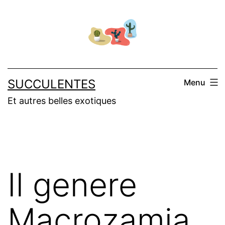
Salta
al
contenuto
SUCCULENTES
Menu
Et autres belles exotiques
Il genere
Macrozamia