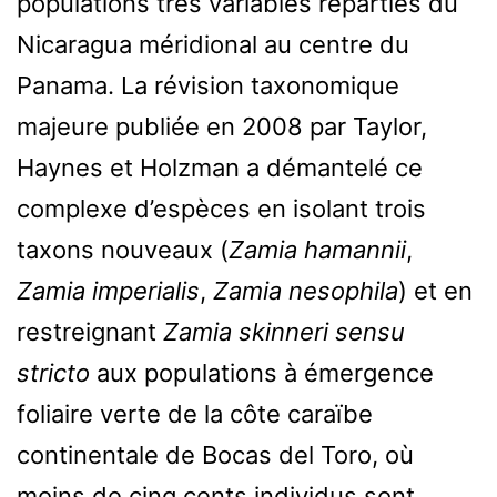
populations très variables réparties du
Nicaragua méridional au centre du
Panama. La révision taxonomique
majeure publiée en 2008 par Taylor,
Haynes et Holzman a démantelé ce
complexe d’espèces en isolant trois
taxons nouveaux (
Zamia hamannii
,
Zamia imperialis
,
Zamia nesophila
) et en
restreignant
Zamia skinneri sensu
stricto
aux populations à émergence
foliaire verte de la côte caraïbe
continentale de Bocas del Toro, où
moins de cinq cents individus sont