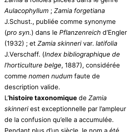
Aulacophyllum
;
Zamia forgetiana
J.Schust., publiée comme synonyme
(
pro syn.
) dans le
Pflanzenreich
d’Engler
(1932) ; et
Zamia skinneri
var.
latifolia
J.Verschaff. (
Index bibliographique de
l’horticulture belge
, 1887), considérée
comme
nomen nudum
faute de
description valide.
L’
histoire taxonomique
de
Zamia
skinneri
est exceptionnelle par l’ampleur
de la confusion qu’elle a accumulée.
Pendant plus d’un siècle, le nom a été