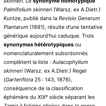
skinneri
. Le
synonyme homotypique
Palmifolium skinneri
(Warsz. ex A.Dietr.)
Kuntze, publié dans la
Revisio Generum
Plantarum
(1891), résulte d’une tentative
générique aujourd’hui caduque. Trois
synonymes hétérotypiques
ou
nomenclaturalement subordonnés
complètent la liste :
Aulacophyllum
skinneri
(Warsz. ex A.Dietr.) Regel
(
Gartenflora
25 : 143, 1876),
conséquence de la classification
éphémère du XIXᵉ siècle séparant les
Zamia
à folioles plicées dans le genre