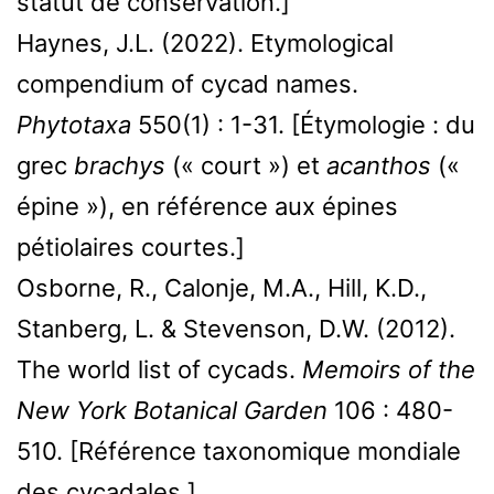
statut de conservation.]
Haynes, J.L. (2022). Etymological
compendium of cycad names.
Phytotaxa
550(1) : 1-31. [Étymologie : du
grec
brachys
(« court ») et
acanthos
(«
épine »), en référence aux épines
pétiolaires courtes.]
Osborne, R., Calonje, M.A., Hill, K.D.,
Stanberg, L. & Stevenson, D.W. (2012).
The world list of cycads.
Memoirs of the
New York Botanical Garden
106 : 480-
510. [Référence taxonomique mondiale
des cycadales.]