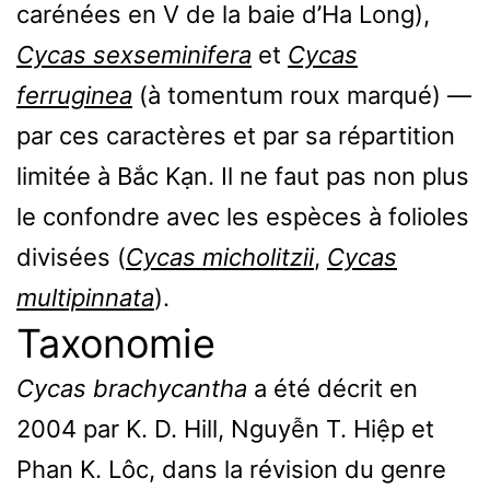
carénées en V de la baie d’Ha Long),
Cycas sexseminifera
et
Cycas
ferruginea
(à tomentum roux marqué) —
par ces caractères et par sa répartition
limitée à Bắc Kạn. Il ne faut pas non plus
le confondre avec les espèces à folioles
divisées (
Cycas micholitzii
,
Cycas
multipinnata
).
Taxonomie
Cycas brachycantha
a été décrit en
2004 par K. D. Hill, Nguyễn T. Hiệp et
Phan K. Lôc, dans la révision du genre