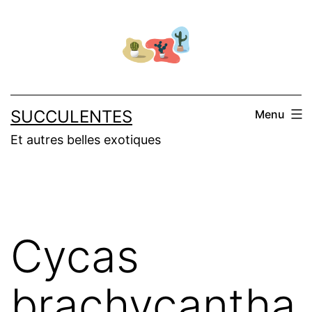
Aller
au
contenu
SUCCULENTES
Menu
Et autres belles exotiques
Cycas
brachycantha