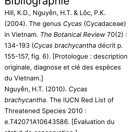
Bibliographie
Hill, K.D., Nguyễn, H.T. & Lôc, P.K.
(2004). The genus
Cycas
(Cycadaceae)
in Vietnam.
The Botanical Review
70(2) :
134-193 (
Cycas brachycantha
décrit p.
155-157, fig. 6). [Protologue : description
originale, diagnose et clé des espèces
du Vietnam.]
Nguyễn, H.T. (2010).
Cycas
brachycantha
. The IUCN Red List of
Threatened Species 2010 :
e.T42071A10643586. [Évaluation du