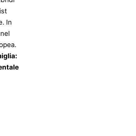
ist
. In
 nel
ropea.
iglia:
entale