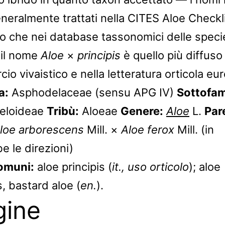
neralmente trattati nella CITES Aloe Checkl
to che nei database tassonomici delle specie
 il nome
Aloe
×
principis
è quello più diffuso
o vivaistico e nella letteratura orticola eu
a:
Asphodelaceae (sensu APG IV)
Sottofam
eloideae
Tribù:
Aloeae
Genere:
Aloe
L.
Par
loe arborescens
Mill. ×
Aloe ferox
Mill. (in
e le direzioni)
omuni:
aloe principis (
it., uso orticolo
); aloe
s, bastard aloe (
en.
).
gine