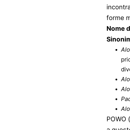
incontra
forme mo
Nome d’
Sinonim
Al
pri
div
Al
Al
Pa
Alo
POWO (K
a questo