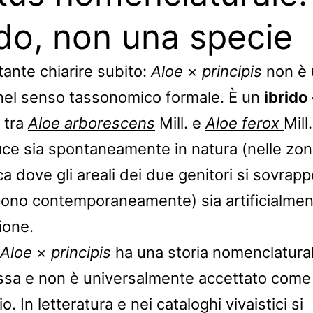
ido, non una specie
tante chiarire subito:
Aloe
×
principis
non è 
nel senso tassonomico formale. È un
ibrido
 tra
Aloe arborescens
Mill. e
Aloe ferox
Mill
uce sia spontaneamente in natura (nelle zon
ca dove gli areali dei due genitori si sovra
scono contemporaneamente) sia artificialmen
ione.
Aloe
×
principis
ha una storia nomenclatura
sa e non è universalmente accettato com
rio. In letteratura e nei cataloghi vivaistici si