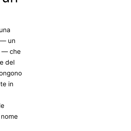
una
— un
. — che
e del
ppongono
te in
le
e nome