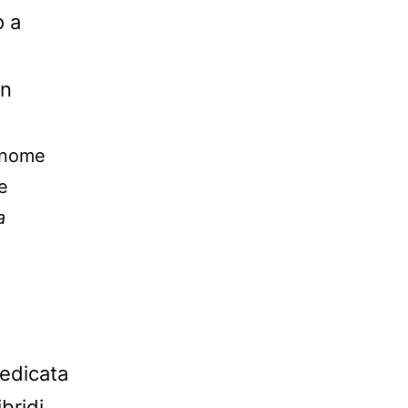
o a
rn
 nome
e
a
edicata
bridi