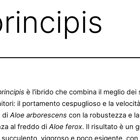
rincipis
principis
è l’ibrido che combina il meglio dei 
tori: il portamento cespuglioso e la velocità
a di
Aloe arborescens
con la robustezza e la
nza al freddo di
Aloe ferox
. Il risultato è un
 succulento, vigoroso e poco esigente, con