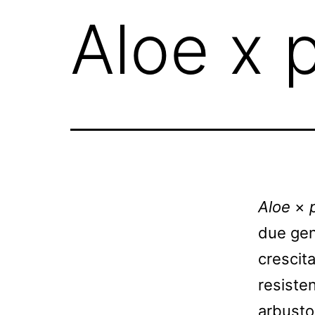
Aloe x p
Aloe
×
due geni
crescit
resiste
arbusto