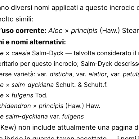
no diversi nomi applicati a questo incrocio 
lto simili:
uso corrente:
Aloe
×
principis
(Haw.) Stea
i e nomi alternativi:
oe
×
caesia
Salm-Dyck — talvolta considerato il
oritario per questo incrocio; Salm-Dyck descriss
erse varietà: var.
disticha
, var.
elatior
, var.
patul
oe
×
salm-dyckiana
Schult. & Schult.f.
oe
×
fulgens
Tod.
chidendron
×
principis
(Haw.) Haw.
e salm-dyckiana
var.
fulgens
ew) non include attualmente una pagina d
 ibrido in quanto taxon accettato — i nomi i