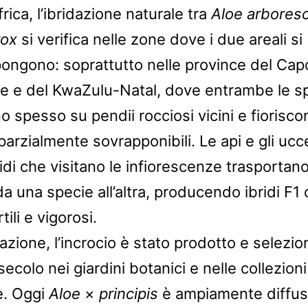
rica, l’ibridazione naturale tra
Aloe arbores
rox
si verifica nelle zone dove i due areali si
ongono: soprattutto nelle province del Cap
le e del KwaZulu-Natal, dove entrambe le s
 spesso su pendii rocciosi vicini e fiorisco
parzialmente sovrapponibili. Le api e gli ucce
idi che visitano le infiorescenze trasportano 
da una specie all’altra, producendo ibridi F1
tili e vigorosi.
vazione, l’incrocio è stato prodotto e selezio
secolo nei giardini botanici e nelle collezioni
e. Oggi
Aloe
×
principis
è ampiamente diffus