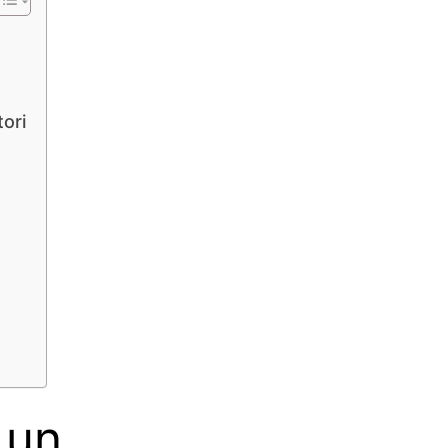
tori
 un