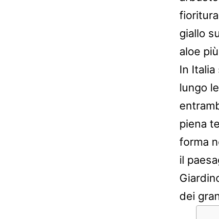
fioritu
giallo 
aloe più
In Itali
lungo le
entramb
piena t
forma n
il paesa
Giardino
dei gran