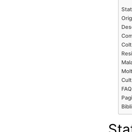
Stat
Orig
Des
Come
Colt
Resi
Mala
Molt
Cult
FAQ
Pagi
Bibl
Sta