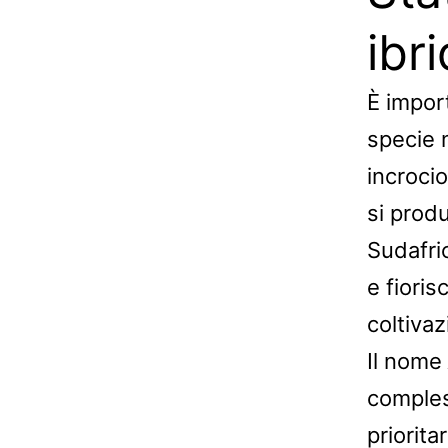
ibr
È impor
specie 
incrocio
si prod
Sudafri
e fiori
coltivaz
Il nome
comples
priorita