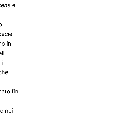
cens
e
o
pecie
no in
lli
il
 che
nato fin
o nei