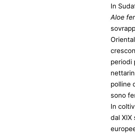
In Sudaf
Aloe fe
sovrapp
Orienta
crescono
periodi 
nettarin
polline 
sono fer
In colti
dal XIX 
europe