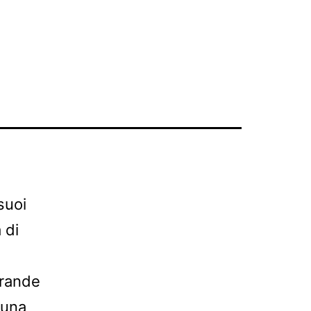
suoi
 di
 grande
 una