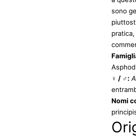
sono ge
piuttos
pratica,
commerci
Famigli
Asphod
♀ / ♂:
A
entramb
Nomi c
principi
Ori