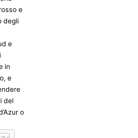
 rosso e
 degli
Sud e
i
e in
o, e
endere
i del
d’Azur o