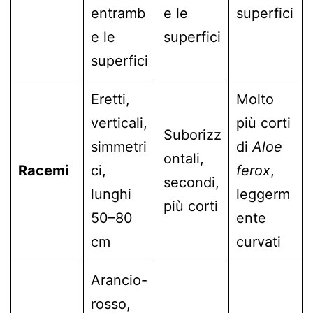
entramb
e le
superfici
e le
superfici
superfici
Eretti,
Molto
verticali,
più corti
Suborizz
simmetri
di
Aloe
ontali,
Racemi
ci,
ferox
,
secondi,
lunghi
leggerm
più corti
50–80
ente
cm
curvati
Arancio-
rosso,