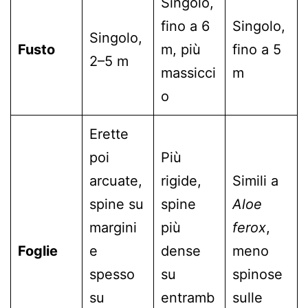
Singolo,
fino a 6
Singolo,
Singolo,
Fusto
m, più
fino a 5
2–5 m
massicci
m
o
Erette
poi
Più
arcuate,
rigide,
Simili a
spine su
spine
Aloe
margini
più
ferox
,
Foglie
e
dense
meno
spesso
su
spinose
su
entramb
sulle