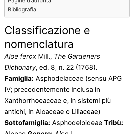
Pagine d’autorità
Bibliografia
Classificazione e
nomenclatura
Aloe ferox
Mill.,
The Gardeners
Dictionary
, ed. 8, n. 22 (1768).
Famiglia:
Asphodelaceae (sensu APG
IV; precedentemente inclusa in
Xanthorrhoeaceae e, in sistemi più
antichi, in Aloaceae o Liliaceae)
Sottofamiglia:
Asphodeloideae
Tribù:
Aloeae
Genere:
Aloe
L.