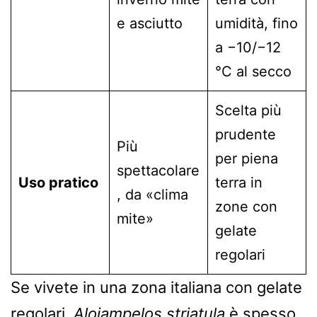
e asciutto
umidità, fino
a −10/−12
°C al secco
Scelta più
prudente
Più
per piena
spettacolare
Uso pratico
terra in
, da «clima
zone con
mite»
gelate
regolari
Se vivete in una zona italiana con gelate
regolari,
Aloiampelos striatula
è spesso