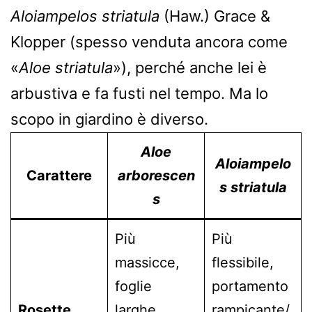
Aloiampelos striatula
(Haw.) Grace &
Klopper (spesso venduta ancora come
«
Aloe striatula
»), perché anche lei è
arbustiva e fa fusti nel tempo. Ma lo
scopo in giardino è diverso.
Aloe
Aloiampelo
Carattere
arborescen
s striatula
s
Più
Più
massicce,
flessibile,
foglie
portamento
Rosette
larghe,
rampicante/