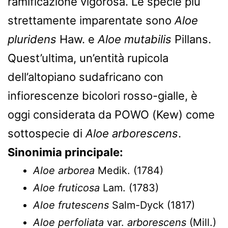
ramificazione vigorosa. Le specie più
strettamente imparentate sono
Aloe
pluridens
Haw. e
Aloe mutabilis
Pillans.
Quest’ultima, un’entità rupicola
dell’altopiano sudafricano con
infiorescenze bicolori rosso-gialle, è
oggi considerata da POWO (Kew) come
sottospecie di
Aloe arborescens
.
Sinonimia principale:
Aloe arborea
Medik. (1784)
Aloe fruticosa
Lam. (1783)
Aloe frutescens
Salm-Dyck (1817)
Aloe perfoliata
var.
arborescens
(Mill.)