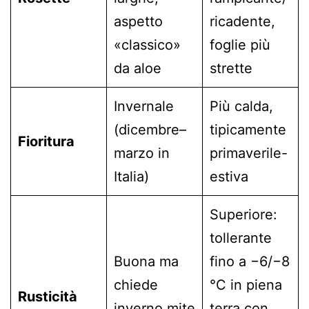
aspetto
ricadente,
«classico»
foglie più
da aloe
strette
Invernale
Più calda,
(dicembre–
tipicamente
Fioritura
marzo in
primaverile-
Italia)
estiva
Superiore:
tollerante
Buona ma
fino a −6/−8
chiede
°C in piena
Rusticità
inverno mite
terra con