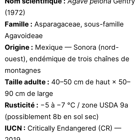
Nom scientifique :
Agave pelona
Gentry
(1972)
Famille :
Asparagaceae, sous-famille
Agavoideae
Origine :
Mexique — Sonora (nord-
ouest), endémique de trois chaînes de
montagnes
Taille adulte :
40–50 cm de haut × 50–
90 cm de large
Rusticité :
−5 à −7 °C / zone USDA 9a
(possiblement 8b en sol sec)
IUCN :
Critically Endangered (CR) —
2019