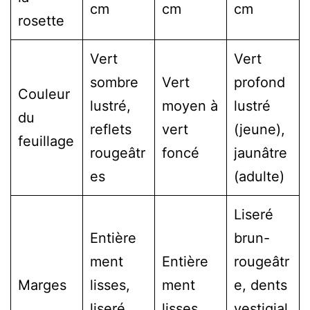
cm
cm
cm
rosette
Vert
Vert
sombre
Vert
profond
Couleur
lustré,
moyen à
lustré
du
reflets
vert
(jeune),
feuillage
rougeâtr
foncé
jaunâtre
es
(adulte)
Liseré
Entière
brun-
ment
Entière
rougeâtr
Marges
lisses,
ment
e, dents
liseré
lisses
vestigial