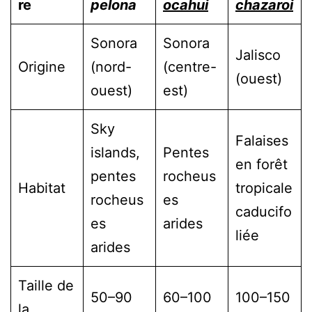
re
pelona
ocahui
chazaroi
Sonora
Sonora
Jalisco
Origine
(nord-
(centre-
(ouest)
ouest)
est)
Sky
Falaises
islands,
Pentes
en forêt
pentes
rocheus
Habitat
tropicale
rocheus
es
caducifo
es
arides
liée
arides
Taille de
50–90
60–100
100–150
la