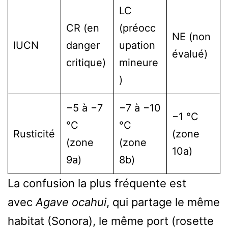
LC
CR (en
(préocc
NE (non
IUCN
danger
upation
évalué)
critique)
mineure
)
−5 à −7
−7 à −10
−1 °C
°C
°C
Rusticité
(zone
(zone
(zone
10a)
9a)
8b)
La confusion la plus fréquente est
avec
Agave ocahui
, qui partage le même
habitat (Sonora), le même port (rosette