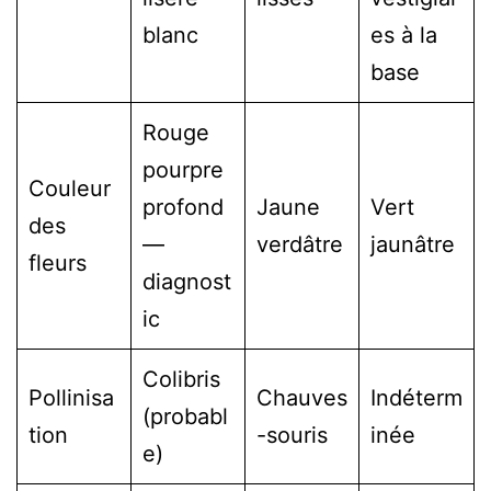
blanc
es à la
base
Rouge
pourpre
Couleur
profond
Jaune
Vert
des
—
verdâtre
jaunâtre
fleurs
diagnost
ic
Colibris
Pollinisa
Chauves
Indéterm
(probabl
tion
-souris
inée
e)