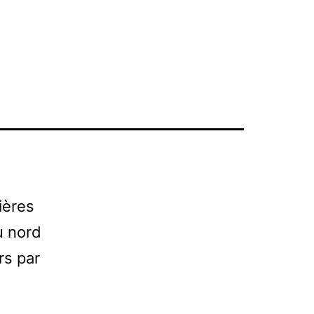
ières
u nord
rs par
n