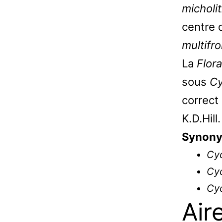
micholit
centre 
multifr
La
Flor
sous
Cy
correct
K.D.Hill.
Synony
Cyc
Cyc
Cyc
Air