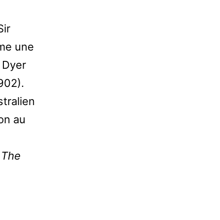
Sir
mme une
Dyer
1902).
stralien
on au
,
The