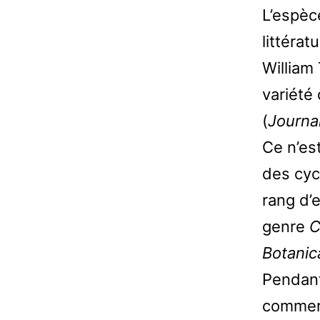
L’espèc
littérat
William
variété
(
Journal
Ce n’est
des cyc
rang d’
genre
C
Botanic
Pendan
commerc