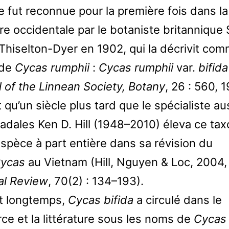
e fut reconnue pour la première fois dans la
ure occidentale par le botaniste britannique 
 Thiselton-Dyer en 1902, qui la décrivit co
 de
Cycas rumphii
:
Cycas rumphii
var.
bifida
 of the Linnean Society, Botany
, 26 : 560, 
 qu’un siècle plus tard que le spécialiste au
adales Ken D. Hill (1948–2010) éleva ce tax
espèce à part entière dans sa révision du
ycas
au Vietnam (Hill, Nguyen & Loc, 2004
al Review
, 70(2) : 134–193).
t longtemps,
Cycas bifida
a circulé dans le
e et la littérature sous les noms de
Cycas