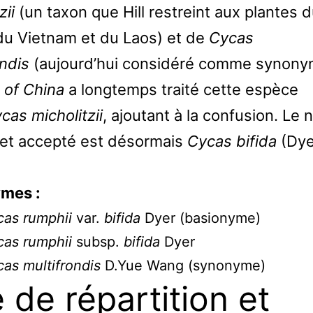
zii
(un taxon que Hill restreint aux plantes 
du Vietnam et du Laos) et de
Cycas
ondis
(aujourd’hui considéré comme synony
a of China
a longtemps traité cette espèce
cas micholitzii
, ajoutant à la confusion. Le
 et accepté est désormais
Cycas bifida
(Dye
mes :
as rumphii
var.
bifida
Dyer (basionyme)
as rumphii
subsp.
bifida
Dyer
as multifrondis
D.Yue Wang (synonyme)
e de répartition et