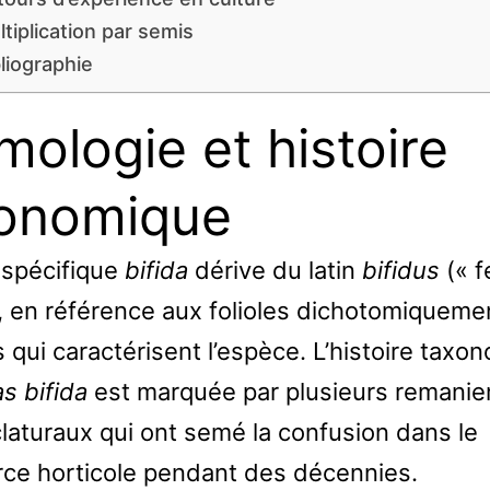
tiplication par semis
liographie
mologie et histoire
onomique
spécifique
bifida
dérive du latin
bifidus
(« f
, en référence aux folioles dichotomiqueme
s qui caractérisent l’espèce. L’histoire taxo
s bifida
est marquée par plusieurs remani
aturaux qui ont semé la confusion dans le
e horticole pendant des décennies.