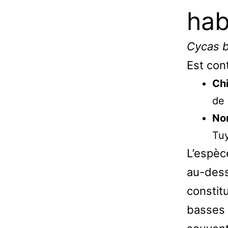
hab
Cycas b
Est cont
Chi
de 
Nor
Tu
L’espèc
au-dess
constit
basses 