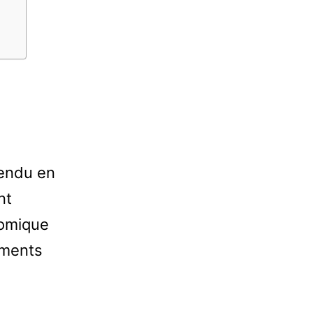
endu en
nt
nomique
ements