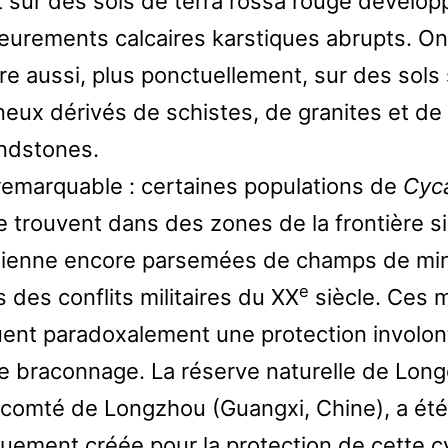
 sur des sols de terra rossa rouge dévelop
leurements calcaires karstiques abrupts. On
re aussi, plus ponctuellement, sur des sols
neux dérivés de schistes, de granites et de
ndstones.
 remarquable : certaines populations de
Cyc
 trouvent dans des zones de la frontière s
ienne encore parsemées de champs de mi
e
 des conflits militaires du XX
siècle. Ces 
uent paradoxalement une protection involon
le braconnage. La réserve naturelle de Lon
 comté de Longzhou (Guangxi, Chine), a été
quement créée pour la protection de cette c