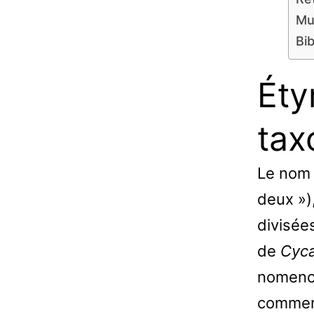
Mul
Bib
Éty
tax
Le nom 
deux »)
divisée
de
Cyca
nomencl
commerc