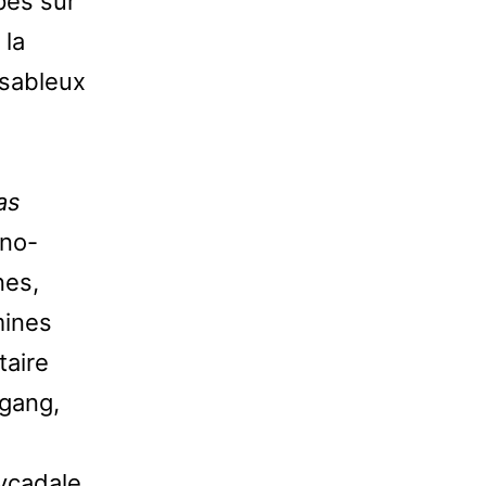
pés sur
 la
 sableux
as
ino-
nes,
mines
taire
ggang,
ycadale.