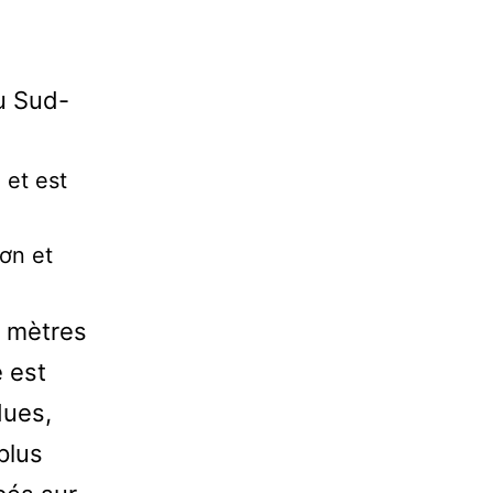
u Sud-
 et est
ơn et
0 mètres
 est
dues,
plus