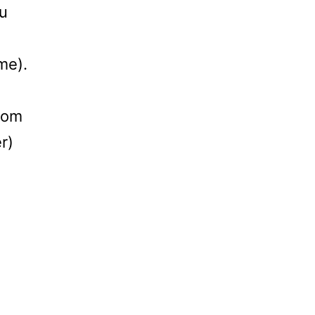
du
me).
 nom
r)