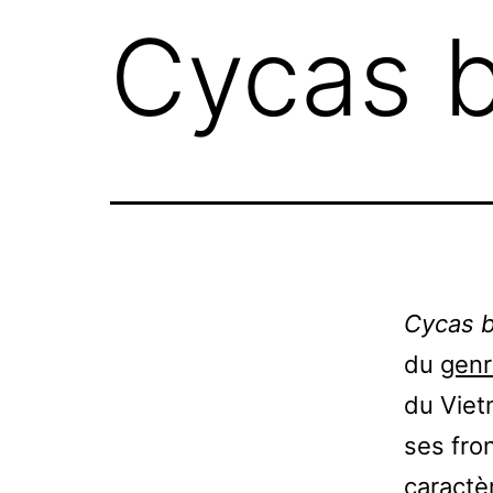
Cycas b
Cycas b
du
gen
du Viet
ses fro
caractè