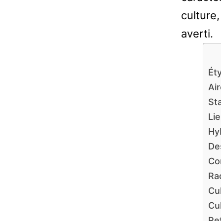
culture,
averti.
Ét
Air
St
Li
Hyb
De
Co
Ra
Cu
Cul
Re