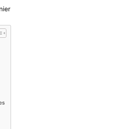
nier
es