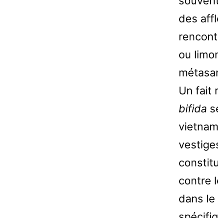
souvent
des aff
rencont
ou limo
métasa
Un fait
bifida
se
vietnam
vestiges
constit
contre 
dans le
spécifi