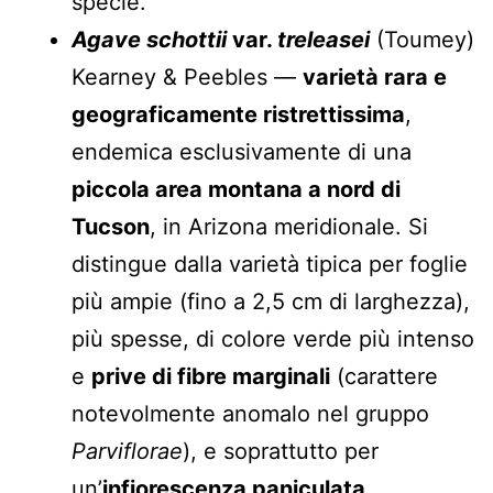
specie.
Agave schottii
var.
treleasei
(Toumey)
Kearney & Peebles —
varietà rara e
geograficamente ristrettissima
,
endemica esclusivamente di una
piccola area montana a nord di
Tucson
, in Arizona meridionale. Si
distingue dalla varietà tipica per foglie
più ampie (fino a 2,5 cm di larghezza),
più spesse, di colore verde più intenso
e
prive di fibre marginali
(carattere
notevolmente anomalo nel gruppo
Parviflorae
), e soprattutto per
un’
infiorescenza paniculata