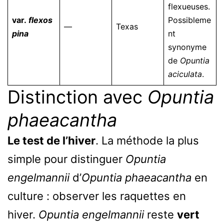
flexueuses.
var.
flexos
Possibleme
—
Texas
pina
nt
synonyme
de
Opuntia
aciculata
.
Distinction avec
Opuntia
phaeacantha
Le test de l’hiver
. La méthode la plus
simple pour distinguer
Opuntia
engelmannii
d’
Opuntia phaeacantha
en
culture : observer les raquettes en
hiver.
Opuntia engelmannii
reste
vert