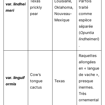
Texas
Louisiane,
Parfois
var.
lindhei
prickly
Oklahoma,
traité
meri
pear
Nouveau-
comme
Mexique
espèce
séparée
(
Opuntia
lindheimeri
)
.
Raquettes
allongées
en « langue
Cow’s
de vache »,
var.
linguif
tongue
Texas
presque
ormis
cactus
inermes.
Très
ornemental