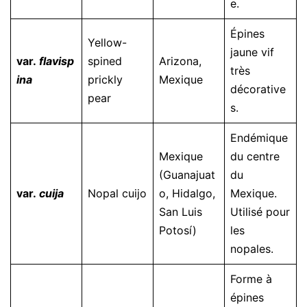
e.
Épines
Yellow-
jaune vif
var.
flavisp
spined
Arizona,
très
ina
prickly
Mexique
décorative
pear
s.
Endémique
Mexique
du centre
(Guanajuat
du
var.
cuija
Nopal cuijo
o, Hidalgo,
Mexique.
San Luis
Utilisé pour
Potosí)
les
nopales.
Forme à
épines