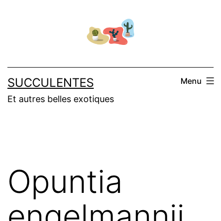
Aller
au
contenu
SUCCULENTES
Menu
Et autres belles exotiques
Opuntia
engelmannii