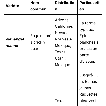
Nom
Distributio
Particularit
Variété
commun
n
és
Arizona,
La forme
Californie,
typique.
Nevada,
Engelmann’
Épines
var.
engel
Nouveau-
s prickly
blanches à
mannii
Mexique,
pear
brunes en
Texas,
patte
Utah ;
d’oiseau.
Mexique
Jusqu’à 1,5
m. Épines
jaunes.
Raquettes
Texas,
bleu-vert.