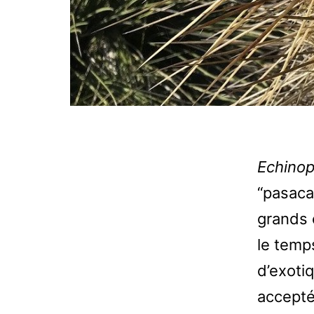
Echinop
“pasaca
grands 
le temp
d’exoti
accept