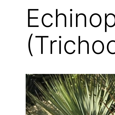
Echinop
(Tricho