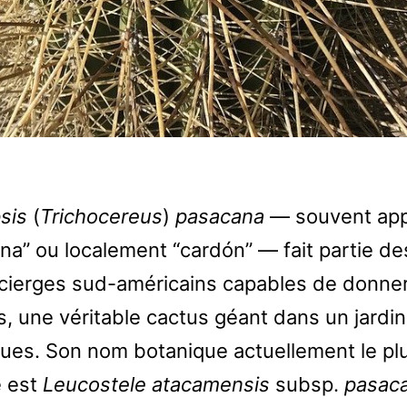
sis
(
Trichocereus
)
pasacana
— souvent app
na” ou localement “cardón” — fait partie de
cierges sud-américains capables de donner
s, une véritable cactus géant dans un jardin
ques. Son nom botanique actuellement le pl
é est
Leucostele atacamensis
subsp.
pasac