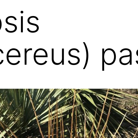
sis
cereus) p