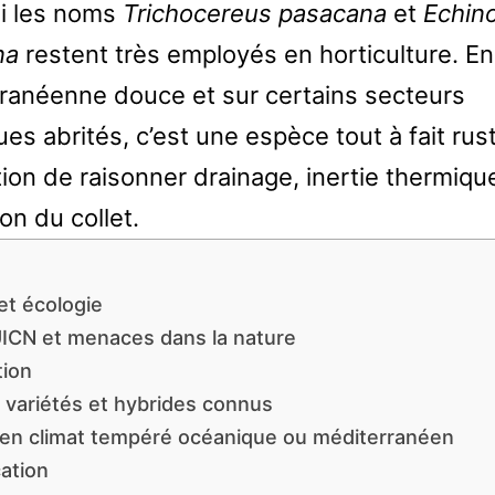
i les noms
Trichocereus pasacana
et
Echin
na
restent très employés en horticulture. En
ranéenne douce et sur certains secteurs
ues abrités, c’est une espèce tout à fait rus
tion de raisonner drainage, inertie thermiqu
on du collet.
et écologie
UICN et menaces dans la nature
tion
 variétés et hybrides connus
 en climat tempéré océanique ou méditerranéen
cation