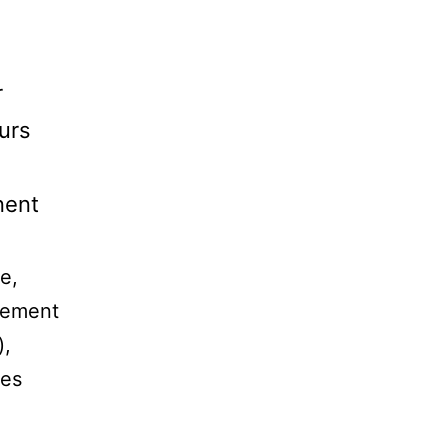
r
urs
nent
e,
lement
),
des