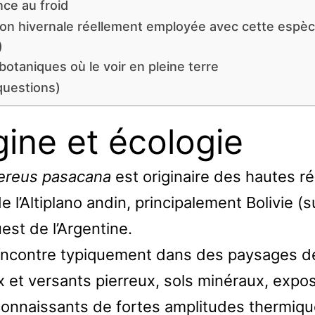
nce au froid
ion hivernale réellement employée avec cette espè
)
botaniques où le voir en pleine terre
questions)
gine et écologie
ereus pasacana
est originaire des hautes r
e l’Altiplano andin, principalement Bolivie (s
est de l’Argentine.
encontre typiquement dans des paysages de
x et versants pierreux, sols minéraux, expo
connaissants de fortes amplitudes thermiq