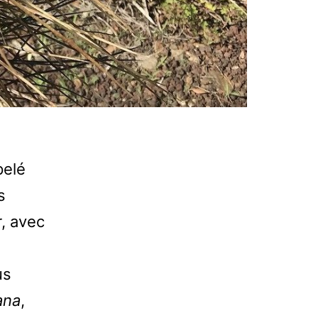
elé
s
, avec
us
ana
,