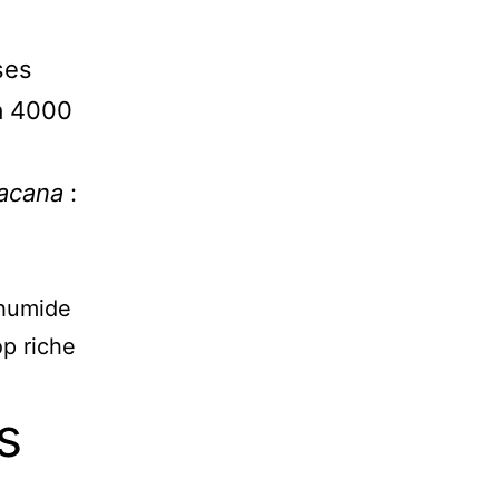
ses
 à 4000
sacana
:
e humide
op riche
s