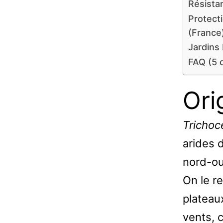
Résista
Protect
(France
Jardins 
FAQ (5 
Ori
Trichoc
arides d
nord-ou
On le r
plateau
vents, 