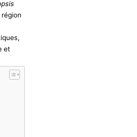
opsis
 région
tiques,
e et