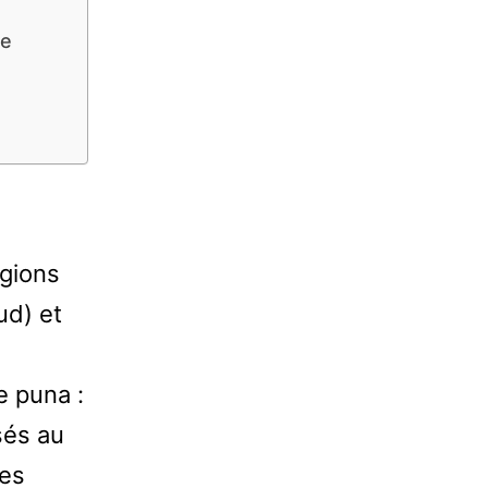
ce
égions
ud) et
 puna :
sés au
ues