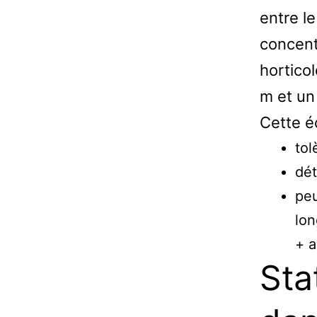
entre le
concent
hortico
m et un 
Cette é
tol
dét
peu
lon
+ a
Sta