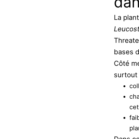
dan
La plan
Leucost
Threate
bases d
Côté me
surtout 
col
cha
cet
fai
pla