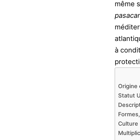
même s
pasaca
méditer
atlantiq
à condi
protecti
Origine 
Statut 
Descrip
Formes,
Culture
Multipli