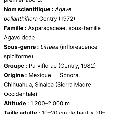
Nom scientifique :
Agave
polianthiflora
Gentry (1972)
Famille :
Asparagaceae, sous-famille
Agavoideae
Sous-genre :
Littaea
(inflorescence
spiciforme)
Groupe :
Parviflorae (Gentry, 1982)
Origine :
Mexique — Sonora,
Chihuahua, Sinaloa (Sierra Madre
Occidentale)
Altitude :
1 200–2 000 m
Taille adulte :
10–20 cm de haut × 20–