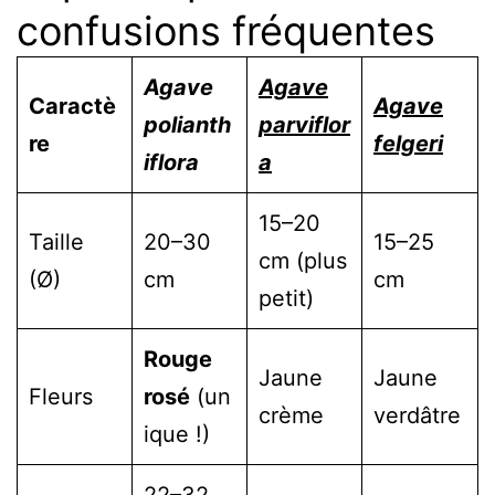
confusions fréquentes
Agave
Agave
Caractè
Agave
polianth
parviflor
re
felgeri
iflora
a
15–20
Taille
20–30
15–25
cm (plus
(Ø)
cm
cm
petit)
Rouge
Jaune
Jaune
Fleurs
rosé
(un
crème
verdâtre
ique !)
22–32