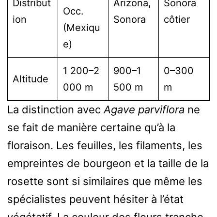
Distribut
Arizona,
Sonora
Occ.
ion
Sonora
côtier
(Mexiqu
e)
1 200–2
900–1
0–300
Altitude
000 m
500 m
m
La distinction avec
Agave parviflora
ne
se fait de manière certaine qu’à la
floraison. Les feuilles, les filaments, les
empreintes de bourgeon et la taille de la
rosette sont si similaires que même les
spécialistes peuvent hésiter à l’état
végétatif. La couleur des fleurs tranche