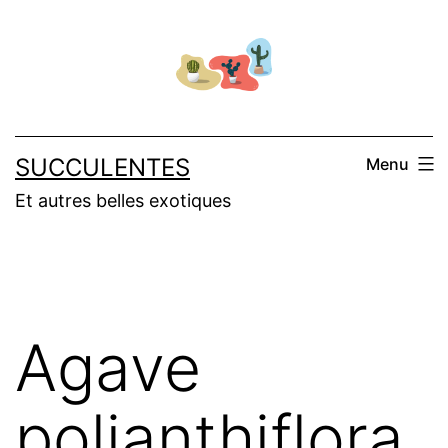
Aller
au
contenu
SUCCULENTES
Menu
Et autres belles exotiques
Agave
polianthiflora