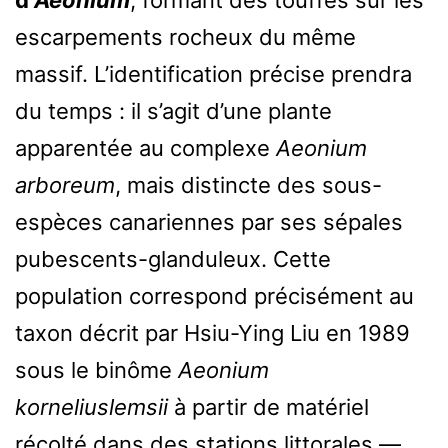
d’
Aeonium
, formant des touffes sur les
escarpements rocheux du même
massif. L’identification précise prendra
du temps : il s’agit d’une plante
apparentée au complexe
Aeonium
arboreum
, mais distincte des sous-
espèces canariennes par ses sépales
pubescents-glanduleux. Cette
population correspond précisément au
taxon décrit par Hsiu-Ying Liu en 1989
sous le binôme
Aeonium
korneliuslemsii
à partir de matériel
récolté dans des stations littorales —