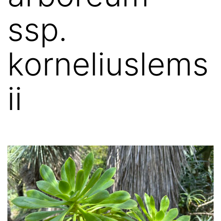
ssp.
korneliuslems
ii