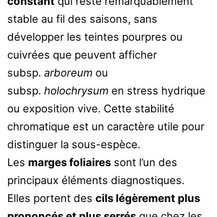
constant
qui reste remarquablement
stable au fil des saisons, sans
développer les teintes pourpres ou
cuivrées que peuvent afficher
subsp.
arboreum
ou
subsp.
holochrysum
en stress hydrique
ou exposition vive. Cette stabilité
chromatique est un caractère utile pour
distinguer la sous-espèce.
Les
marges foliaires
sont l’un des
principaux éléments diagnostiques.
Elles portent des
cils légèrement plus
prononcés et plus serrés
que chez les