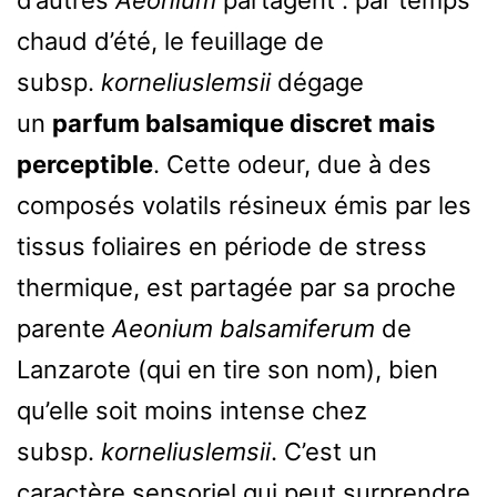
d’autres
Aeonium
partagent : par temps
chaud d’été, le feuillage de
subsp.
korneliuslemsii
dégage
un
parfum balsamique discret mais
perceptible
. Cette odeur, due à des
composés volatils résineux émis par les
tissus foliaires en période de stress
thermique, est partagée par sa proche
parente
Aeonium balsamiferum
de
Lanzarote (qui en tire son nom), bien
qu’elle soit moins intense chez
subsp.
korneliuslemsii
. C’est un
caractère sensoriel qui peut surprendre