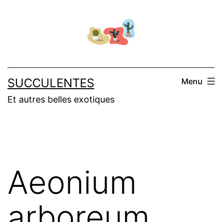
Aller
au
contenu
SUCCULENTES
Menu
Et autres belles exotiques
Aeonium
arboreum