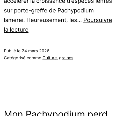
accélérer la croissance d’espèces lentes
sur porte-greffe de Pachypodium
lamerei. Heureusement, les…
Poursuivre
Semer
la lecture
des Pachypodium :
guide
Publié le
24 mars 2026
de
Catégorisé comme
Culture
,
graines
germination
espèce
par
espèce
Mon Pachypodium perd