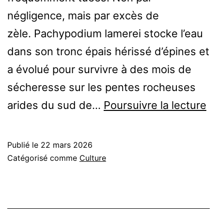
négligence, mais par excès de
zèle. Pachypodium lamerei stocke l’eau
dans son tronc épais hérissé d’épines et
a évolué pour survivre à des mois de
sécheresse sur les pentes rocheuses
C
arides du sud de…
Poursuivre la lecture
en
P
Publié le
22 mars 2026
la
Catégorisé comme
Culture
(P
d
M