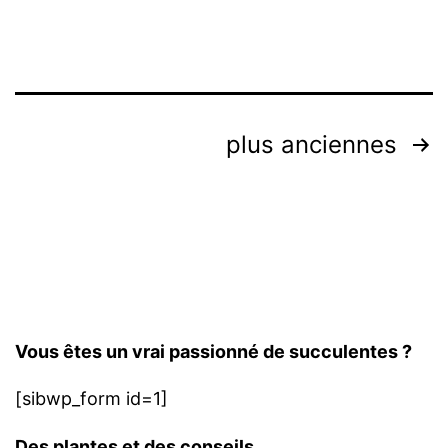
?
Types
d’engrais,
ratio
Pagination
plus anciennes
NPK
des
et
publications
dosages
par
saison
Vous êtes un vrai passionné de succulentes ?
[sibwp_form id=1]
Des plantes et des conseils