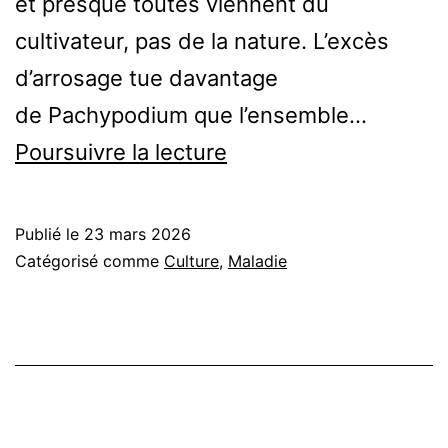
et presque toutes viennent du
cultivateur, pas de la nature. L’excès
d’arrosage tue davantage
de Pachypodium que l’ensemble…
Mon Pachypodium pe
Poursuivre la lecture
ses
feuilles
Publié le
23 mars 2026
:
Catégorisé comme
Culture
,
Maladie
causes,
diagnostics
et
solutions