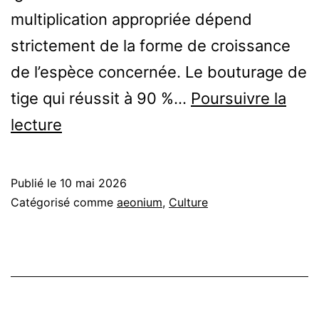
multiplication appropriée dépend
strictement de la forme de croissance
de l’espèce concernée. Le bouturage de
tige qui réussit à 90 %…
Poursuivre la
Multiplier
lecture
les
Aeonium
Publié le
10 mai 2026
:
Catégorisé comme
aeonium
,
Culture
méthode
par
espèce
?