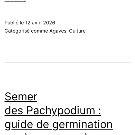
en
pot
Publié le
12 avril 2026
:
Catégorisé comme
Agaves
,
Culture
le
guide
complet
Semer
des Pachypodium :
guide de germination