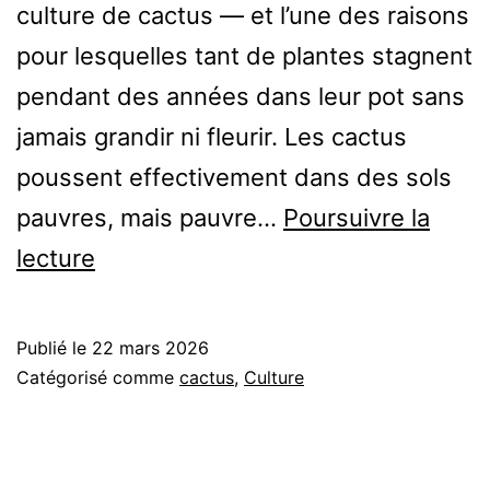
culture de cactus — et l’une des raisons
pour lesquelles tant de plantes stagnent
pendant des années dans leur pot sans
jamais grandir ni fleurir. Les cactus
poussent effectivement dans des sols
pauvres, mais pauvre…
Poursuivre la
Quel
lecture
engrais
pour
Publié le
22 mars 2026
un
Catégorisé comme
cactus
,
Culture
cactus
d’intérieur