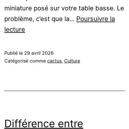
miniature posé sur votre table basse. Le
problème, c’est que la…
Poursuivre la
Terrarium
lecture
cactus
:
Publié le
29 avril 2026
le
Catégorisé comme
cactus
,
Culture
guide
honnête
pour
ne
pas
Différence entre
tuer