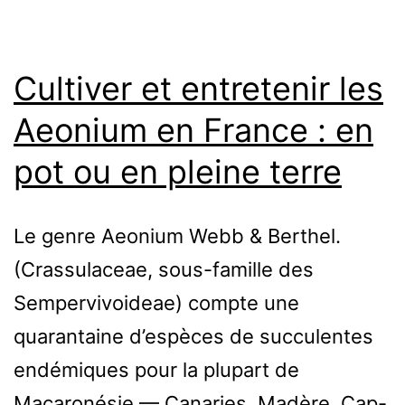
cycle
inversé
Cultiver et entretenir les
qui
Aeonium en France : en
déroute
pot ou en pleine terre
Le genre Aeonium Webb & Berthel.
(Crassulaceae, sous-famille des
Sempervivoideae) compte une
quarantaine d’espèces de succulentes
endémiques pour la plupart de
Macaronésie — Canaries, Madère, Cap-