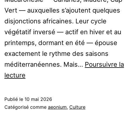
Vert — auxquelles s’ajoutent quelques
disjonctions africaines. Leur cycle
végétatif inversé — actif en hiver et au
printemps, dormant en été — épouse
exactement le rythme des saisons
méditerranéennes. Mais…
Poursuivre la
Cultiver
lecture
et
entretenir
Publié le
10 mai 2026
les
Catégorisé comme
aeonium
,
Culture
Aeonium
en