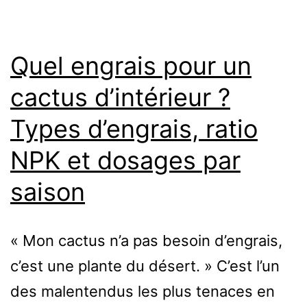
à
l’
Quel engrais pour un
G
cactus d’intérieur ?
c
Types d’engrais, ratio
NPK et dosages par
saison
« Mon cactus n’a pas besoin d’engrais,
c’est une plante du désert. » C’est l’un
des malentendus les plus tenaces en