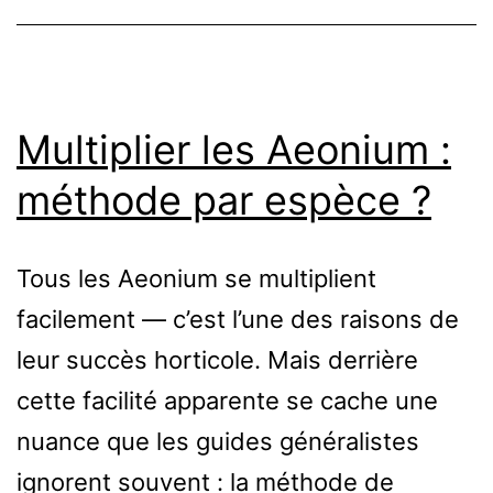
France
:
en
Multiplier les Aeonium :
pot
méthode par espèce ?
ou
en
pleine
Tous les Aeonium se multiplient
terre
facilement — c’est l’une des raisons de
leur succès horticole. Mais derrière
cette facilité apparente se cache une
nuance que les guides généralistes
ignorent souvent : la méthode de