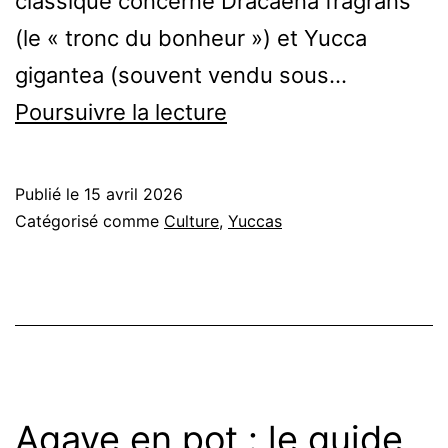
classique concerne Dracaena fragrans
(le « tronc du bonheur ») et Yucca
gigantea (souvent vendu sous…
Différence
Poursuivre la lecture
entre
Dracaena
Publié le
15 avril 2026
et
Catégorisé comme
Culture
,
Yuccas
Yucca
:
comment
les
distinguer
Agave en pot : le guide
et