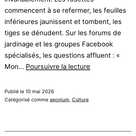
commencent à se refermer, les feuilles
inférieures jaunissent et tombent, les
tiges se dénudent. Sur les forums de
jardinage et les groupes Facebook
spécialisés, les questions affluent : «
La
Mon…
Poursuivre la lecture
dormance
estivale
Publié le
10 mai 2026
des
Catégorisé comme
aeonium
,
Culture
Aeonium
:
un