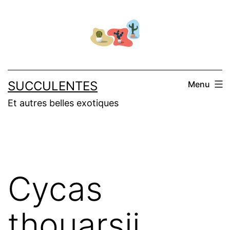
Salta
al
contenuto
SUCCULENTES
Menu
Et autres belles exotiques
Cycas
thouarsii