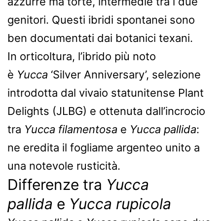
azzurre ma torte, intermedie tra i due
genitori. Questi ibridi spontanei sono
ben documentati dai botanici texani.
In orticoltura, l’ibrido più noto
è
Yucca
‘Silver Anniversary’, selezione
introdotta dal vivaio statunitense Plant
Delights (JLBG) e ottenuta dall’incrocio
tra
Yucca filamentosa
e
Yucca pallida
:
ne eredita il fogliame argenteo unito a
una notevole rusticità.
Differenze tra
Yucca
pallida
e
Yucca rupicola