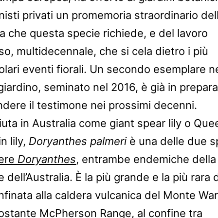
nisti privati un promemoria straordinario del
a che questa specie richiede, e del lavoro
so, multidecennale, che si cela dietro i più
olari eventi fiorali. Un secondo esemplare ne
giardino, seminato nel 2016, è già in prepar
ndere il testimone nei prossimi decenni.
uta in Australia come giant spear lily o Qu
 lily,
Doryanthes palmeri
è una delle due s
ere
Doryanthes
, entrambe endemiche della
e dell’Australia. È la più grande e la più rara 
nfinata alla caldera vulcanica del Monte Wa
rcostante McPherson Range, al confine tra