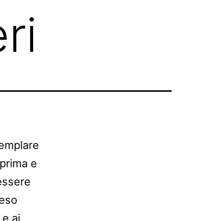
ri
semplare
 prima e
essere
reso
 e ai