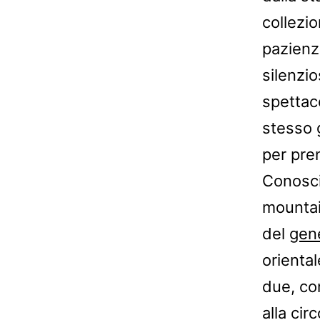
collezio
pazienz
silenzio
spettac
stesso 
per pre
Conosci
mountain
del
gen
oriental
due, co
alla ci