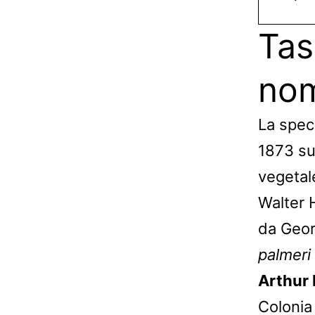
Tas
nom
La speci
1873 s
vegetal
Walter 
da Geor
palmeri
Arthur
Colonia