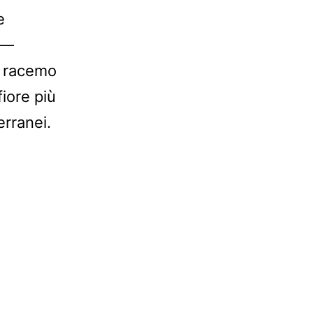
e
 —
n racemo
fiore più
erranei.