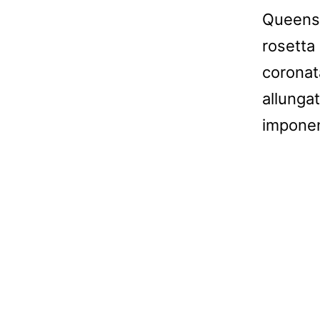
Queensl
rosetta
coronat
allungat
imponent