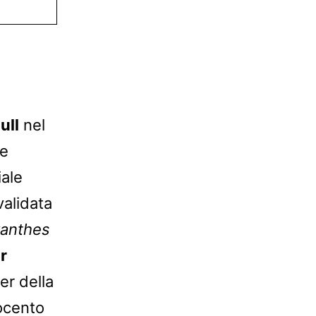
ull
nel
le
iale
validata
anthes
ir
er della
ocento