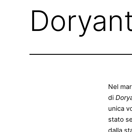
Doryant
Nel mar
di
Dorya
unica v
stato s
dalla st