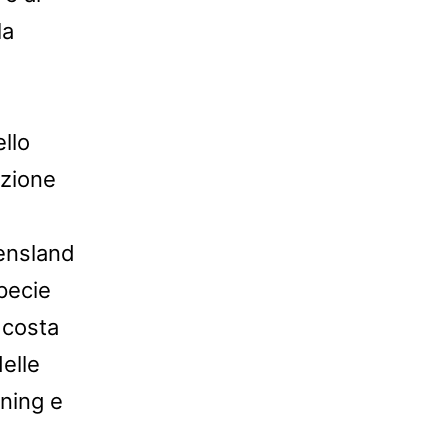
la
llo
azione
eensland
pecie
 costa
delle
rning e