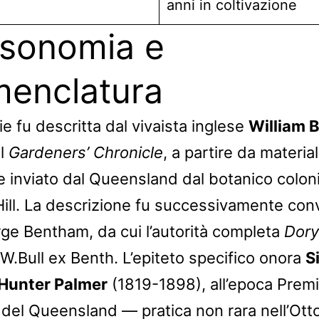
anni in coltivazione
sonomia e
enclatura
e fu descritta dal vivaista inglese
William B
ul
Gardeners’ Chronicle
, a partire da materia
e inviato dal Queensland dal botanico colon
Hill. La descrizione fu successivamente con
ge Bentham, da cui l’autorità completa
Dory
W.Bull ex Benth. L’epiteto specifico onora
S
 Hunter Palmer
(1819-1898), all’epoca Premi
 del Queensland — pratica non rara nell’Ott