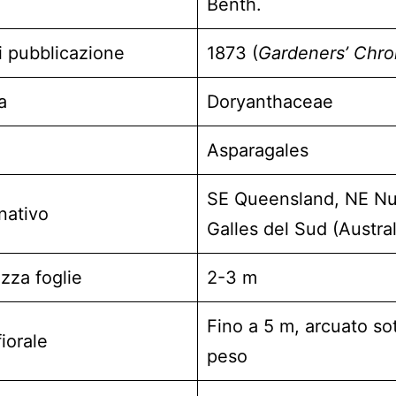
Benth.
i pubblicazione
1873 (
Gardeners’ Chro
a
Doryanthaceae
Asparagales
SE Queensland, NE N
nativo
Galles del Sud (Austral
zza foglie
2-3 m
Fino a 5 m, arcuato sot
iorale
peso