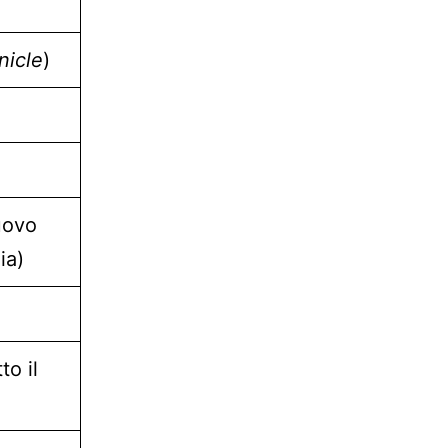
nicle
)
uovo
ia)
to il