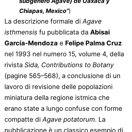
subgenero Agave) de Oaxaca y
Chiapas, Mexico”
)
La descrizione formale di
Agave
isthmensis
fu pubblicata da
Abisai
García-Mendoza
e
Felipe Palma Cruz
nel 1993 nel numero 15, volume 4, della
rivista
Sida, Contributions to Botany
(pagine 565–568), a conclusione di un
lavoro di revisione delle popolazioni
miniatura della regione istmica che
erano state a lungo confuse con forme
compatte di
Agave potatorum
. La
pubblicazione è un classico esempio di