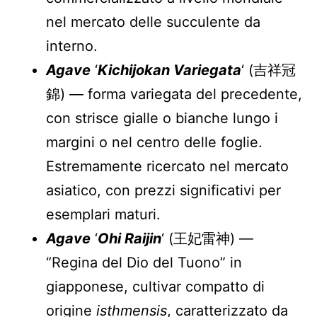
nel mercato delle succulente da
interno.
Agave
‘
Kichijokan Variegata
‘ (吉祥冠
錦) — forma variegata del precedente,
con strisce gialle o bianche lungo i
margini o nel centro delle foglie.
Estremamente ricercato nel mercato
asiatico, con prezzi significativi per
esemplari maturi.
Agave
‘
Ohi Raijin
‘ (王妃雷神) —
“Regina del Dio del Tuono” in
giapponese, cultivar compatto di
origine
isthmensis
, caratterizzato da