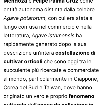
Mendoza
e
Felipe Palma Cruz
come
entità autonoma distinta dalla celebre
Agave potatorum
, con cui era stata a
lungo confusa nel commercio e nella
letteratura,
Agave isthmensis
ha
rapidamente generato dopo la sua
descrizione un’intera
costellazione di
cultivar orticoli
che sono oggi tra le
succulente più ricercate e commerciate
al mondo, particolarmente in Giappone,
Corea del Sud e Taiwan, dove hanno
originato un vero e proprio
fenomeno
culturale
dell’
agave da collezione in