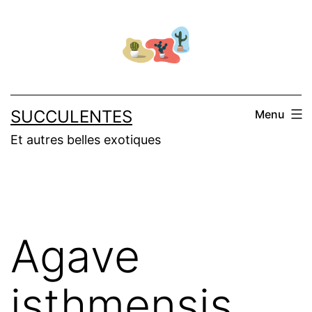
Salta
al
contenuto
SUCCULENTES
Menu
Et autres belles exotiques
Agave
isthmensis