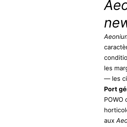
Aeo
new
Aeonium
caractèr
conditio
les marg
— les ci
Port gé
POWO c
hortico
aux
Aeo