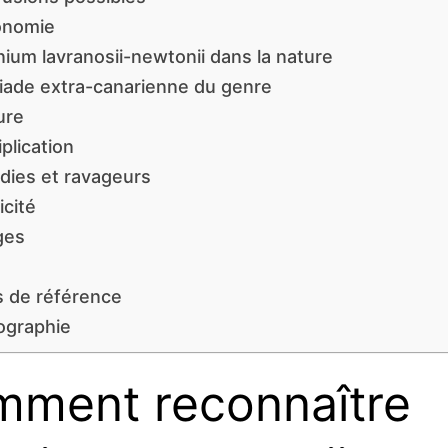
onomie
ium lavranosii-newtonii dans la nature
riade extra-canarienne du genre
ure
iplication
dies et ravageurs
icité
ges
s de référence
iographie
ment reconnaître