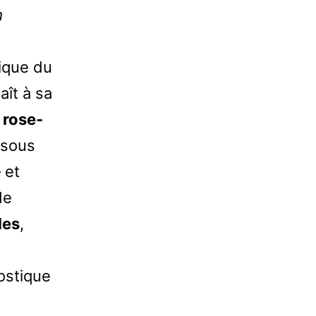
m
ique du
ît à sa
 rose-
 sous
 et
de
des
,
ostique