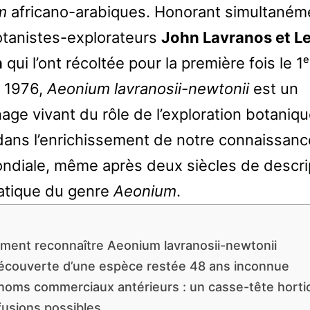
m
africano-arabiques. Honorant simultaném
tanistes-explorateurs
John Lavranos et L
n
qui l’ont récoltée pour la première fois le 1ᵉ
 1976,
Aeonium lavranosii-newtonii
est un
age vivant du rôle de l’exploration botaniq
 dans l’enrichissement de notre connaissanc
ondiale, même après deux siècles de descri
atique du genre
Aeonium
.
ent reconnaître Aeonium lavranosii-newtonii
écouverte d’une espèce restée 48 ans inconnue
noms commerciaux antérieurs : un casse-tête horti
usions possibles