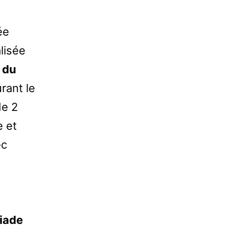
ée
lisée
 du
rant le
de 2
e et
ec
riade