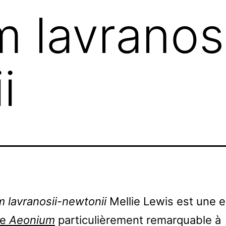
 lavranosi
i
 lavranosii-newtonii
Mellie Lewis est une 
re
Aeonium
particulièrement remarquable à