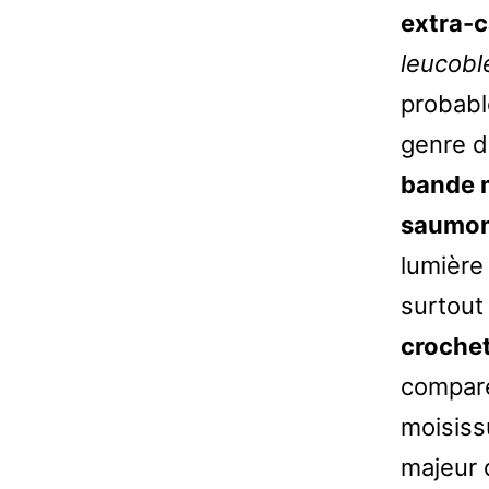
extra-
leucob
probabl
genre d
bande 
saumon
lumière
surtout
crochet
comparé
moisis
majeur 