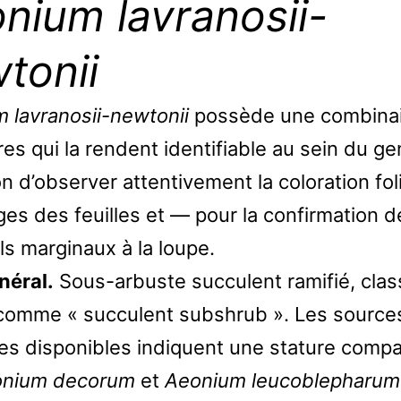
nium lavranosii-
tonii
 lavranosii-newtonii
possède une combina
es qui la rendent identifiable au sein du ge
n d’observer attentivement la coloration foli
es des feuilles et — pour la confirmation dé
ls marginaux à la loupe.
néral.
Sous-arbuste succulent ramifié, clas
omme « succulent subshrub ». Les source
les disponibles indiquent une stature comp
nium decorum
et
Aeonium leucoblepharum