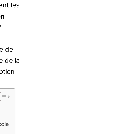
ent les
en
ʳ
ue de
e de la
ption
cole