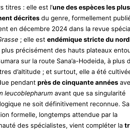
 titres : elle est l’
une des espèces les plus
ent décrites
du genre, formellement publi
nt en décembre 2024 dans la revue spécia
Grasse
; elle est
endémique stricte du nord
, plus précisément des hauts plateaux entou
Sumara sur la route Sana’a-Hodeida, à plus 
es d’altitude ; et surtout, elle a été cultivé
due pendant
près de cinquante années
av
m leucoblepharum
avant que sa singularité
ogique ne soit définitivement reconnue. Sa
tion formelle, longtemps attendue par la
uté des spécialistes, vient compléter la
t