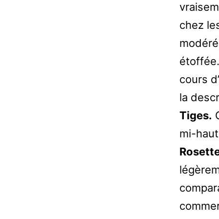
vraisem
chez les
modérém
étoffée
cours d
la descr
Tiges.
G
mi-haut
Rosette
légèrem
compara
commerc