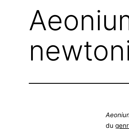
Aeonium
newtoni
Aeonium
du
gen