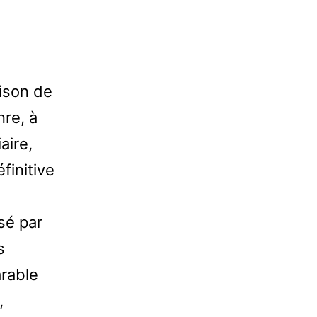
ison de
nre, à
aire,
finitive
sé par
s
arable
,