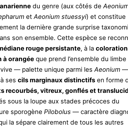
canarienne
du genre (aux côtés de
Aeoniu
lepharum
et
Aeonium stuessyi
) et constitue
ement la dernière grande surprise taxonom
ans son ensemble. Cette espèce se reconna
médiane rouge persistante
, à la
coloration
 à orangée
que prend l’ensemble du limbe
 vive — palette unique parmi les
Aeonium
—
 à ses
cils marginaux distinctifs
en forme 
s recourbés, vitreux, gonflés et transluci
s sous la loupe aux stades précoces du
sure sporogène
Pilobolus
— caractère diagn
qui la sépare clairement de tous les autres