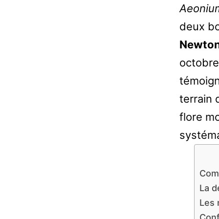
Aeoniu
deux bo
Newto
octobre
témoign
terrain
flore m
systém
Comm
La d
Les 
Conf