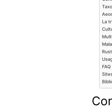
Tax
Aeon
La t
Cult
Mult
Mala
Rust
Usa
FAQ
Site
Bibl
Com