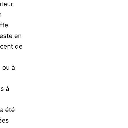
uteur
n
ffe
reste en
écent de
 ou à
es à
 a été
ées