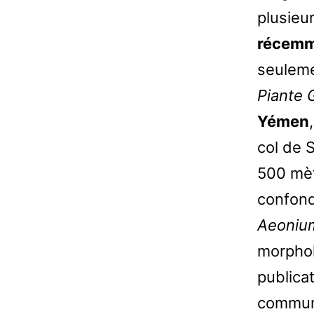
plusieurs
récemm
seuleme
Piante 
Yémen
col de 
500 mètr
confon
Aeoniu
morphol
publica
communa