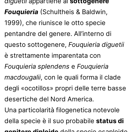
diguetii
appartiene al
sottogenere
Fouquieria
(Schultheis & Baldwin,
1999), che riunisce le otto specie
pentandre del genere. All’interno di
questo sottogenere,
Fouquieria diguetii
è strettamente imparentata con
Fouquieria splendens
e
Fouquieria
macdougalii
, con le quali forma il clade
degli «ocotillos» propri delle terre basse
desertiche del Nord America.
Una particolarità filogenetica notevole
della specie è il suo probabile
status di
genitore diploide
della specie esaploide