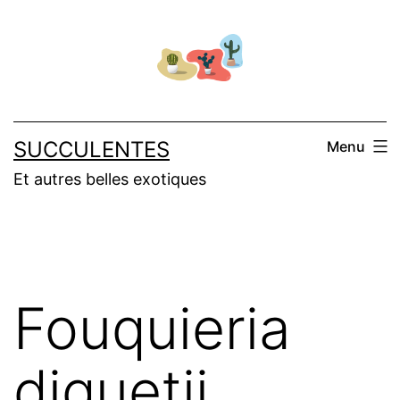
Salta
al
contenuto
SUCCULENTES
Menu
Et autres belles exotiques
Fouquieria
diguetii