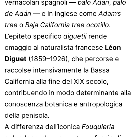
vernacolari spagnoli —
palo Adán
,
palo
de Adán
— e in inglese come
Adam’s
tree
o
Baja California tree ocotillo
.
L’epiteto specifico
diguetii
rende
omaggio al naturalista francese
Léon
Diguet
(1859–1926), che percorse e
raccolse intensivamente la Bassa
California alla fine del XIX secolo,
contribuendo in modo determinante alla
conoscenza botanica e antropologica
della penisola.
A differenza dell’iconica
Fouquieria